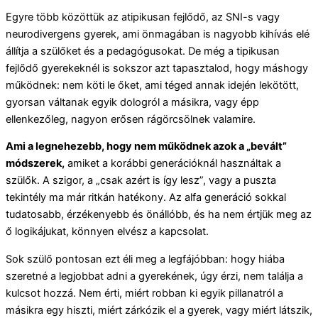
Egyre több közöttük az atipikusan fejlődő, az SNI-s vagy
neurodivergens gyerek, ami önmagában is nagyobb kihívás elé
állítja a szülőket és a pedagógusokat. De még a tipikusan
fejlődő gyerekeknél is sokszor azt tapasztalod, hogy máshogy
működnek: nem köti le őket, ami téged annak idején lekötött,
gyorsan váltanak egyik dologról a másikra, vagy épp
ellenkezőleg, nagyon erősen rágörcsölnek valamire.
Ami a legnehezebb, hogy nem működnek azok a „bevált”
módszerek,
amiket a korábbi generációknál használtak a
szülők. A szigor, a „csak azért is így lesz”, vagy a puszta
tekintély ma már ritkán hatékony. Az alfa generáció sokkal
tudatosabb, érzékenyebb és önállóbb, és ha nem értjük meg az
ő logikájukat, könnyen elvész a kapcsolat.
Sok szülő pontosan ezt éli meg a legfájóbban: hogy hiába
szeretné a legjobbat adni a gyerekének, úgy érzi, nem találja a
kulcsot hozzá. Nem érti, miért robban ki egyik pillanatról a
másikra egy hiszti, miért zárkózik el a gyerek, vagy miért látszik,