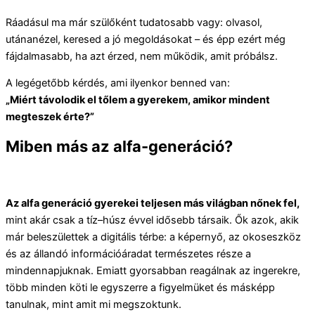
Ráadásul ma már szülőként tudatosabb vagy: olvasol,
utánanézel, keresed a jó megoldásokat – és épp ezért még
fájdalmasabb, ha azt érzed, nem működik, amit próbálsz.
A legégetőbb kérdés, ami ilyenkor benned van:
„Miért távolodik el tőlem a gyerekem, amikor mindent
megteszek érte?”
Miben más az alfa-generáció?
Az alfa generáció gyerekei teljesen más világban nőnek fel,
mint akár csak a tíz–húsz évvel idősebb társaik. Ők azok, akik
már beleszülettek a digitális térbe: a képernyő, az okoseszköz
és az állandó információáradat természetes része a
mindennapjuknak. Emiatt gyorsabban reagálnak az ingerekre,
több minden köti le egyszerre a figyelmüket és másképp
tanulnak, mint amit mi megszoktunk.