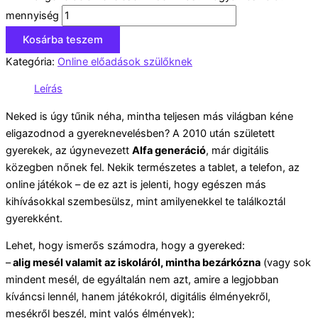
mennyiség
Kosárba teszem
Kategória:
Online előadások szülőknek
Leírás
Neked is úgy tűnik néha, mintha teljesen más világban kéne
eligazodnod a gyereknevelésben? A 2010 után született
gyerekek, az úgynevezett
Alfa generáció
, már digitális
közegben nőnek fel. Nekik természetes a tablet, a telefon, az
online játékok – de ez azt is jelenti, hogy egészen más
kihívásokkal szembesülsz, mint amilyenekkel te találkoztál
gyerekként.
Lehet, hogy ismerős számodra, hogy a gyereked:
–
alig mesél valamit az iskoláról, mintha bezárkózna
(vagy sok
mindent mesél, de egyáltalán nem azt, amire a legjobban
kíváncsi lennél, hanem játékokról, digitális élményekről,
mesékről beszél, mint valós élmények);