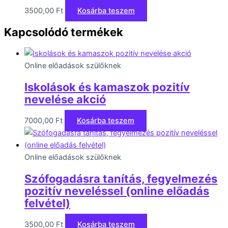
3500,00
Ft
Kosárba teszem
Kapcsolódó termékek
Online előadások szülőknek
Iskolások és kamaszok pozitív
nevelése akció
7000,00
Ft
Kosárba teszem
Online előadások szülőknek
Szófogadásra tanítás, fegyelmezés
pozitív neveléssel (online előadás
felvétel)
3500,00
Ft
Kosárba teszem