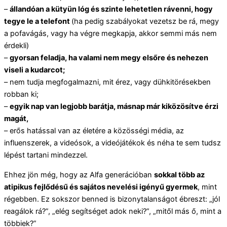
–
állandóan a kütyün lóg és szinte lehetetlen rávenni, hogy
tegye le a telefont
(ha pedig szabályokat vezetsz be rá, megy
a pofavágás, vagy ha végre megkapja, akkor semmi más nem
érdekli)
–
gyorsan feladja, ha valami nem megy elsőre és nehezen
viseli a kudarcot;
– nem tudja megfogalmazni, mit érez, vagy dühkitörésekben
robban ki;
–
egyik nap van legjobb barátja, másnap már kiközösítve érzi
magát,
– erős hatással van az életére a közösségi média, az
influenszerek, a videósok, a videójátékok és néha te sem tudsz
lépést tartani mindezzel.
Ehhez jön még, hogy az Alfa generációban
sokkal több az
atipikus fejlődésű és sajátos nevelési igényű gyermek
, mint
régebben. Ez sokszor benned is bizonytalanságot ébreszt: „jól
reagálok rá?”, „elég segítséget adok neki?”, „mitől más ő, mint a
többiek?”