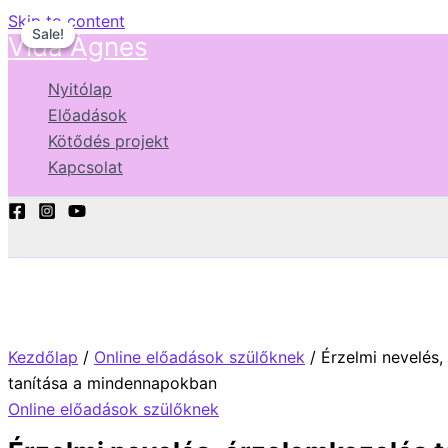
Skip to content
Sale!
Sale!
Vida Ágnes
Nyitólap
Előadások
Kötődés projekt
Kapcsolat
Kezdőlap
/
Online előadások szülőknek
/ Érzelmi nevelés,
tanítása a mindennapokban
Online előadások szülőknek