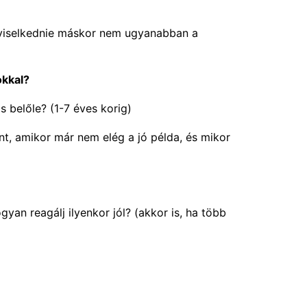
l viselkednie máskor nem ugyanabban a
okkal?
s belőle? (1-7 éves korig)
nt, amikor már nem elég a jó példa, és mikor
yan reagálj ilyenkor jól? (akkor is, ha több