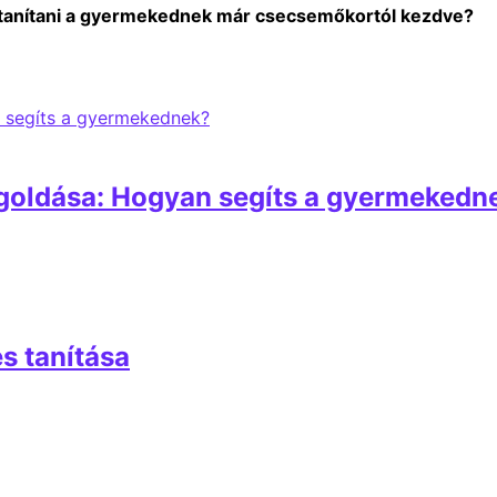
tanítani a gyermekednek már csecsemőkortól kezdve?
goldása: Hogyan segíts a gyermekedn
s tanítása