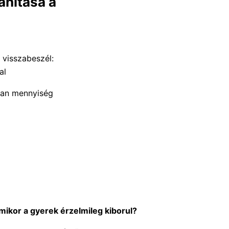
anítása a
 visszabeszél:
al
ban mennyiség
ikor a gyerek érzelmileg kiborul?