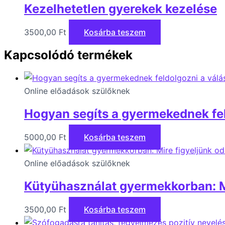
Kezelhetetlen gyerekek kezelése
3500,00
Ft
Kosárba teszem
Kapcsolódó termékek
Online előadások szülőknek
Hogyan segíts a gyermekednek fe
5000,00
Ft
Kosárba teszem
Online előadások szülőknek
Kütyühasználat gyermekkorban: Mir
3500,00
Ft
Kosárba teszem