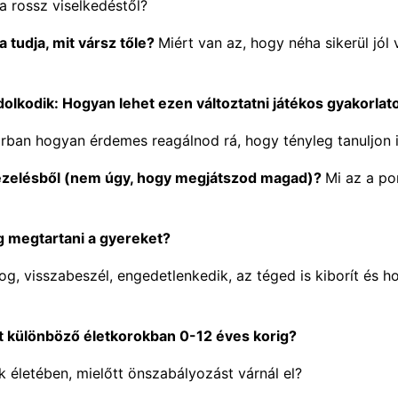
a rossz viselkedéstől?
tudja, mit vársz tőle?
Miért van az, hogy néha sikerül jó
lkodik: Hogyan lehet ezen változtatni játékos gyakorlat
korban hogyan érdemes reagálnod rá, hogy tényleg tanuljon i
ezelésből (nem úgy, hogy megjátszod magad)?
Mi az a po
g megtartani a gyereket?
g, visszabeszél, engedetlenkedik, az téged is kiborít és hog
t különböző életkorokban 0-12 éves korig?
 életében, mielőtt önszabályozást várnál el?