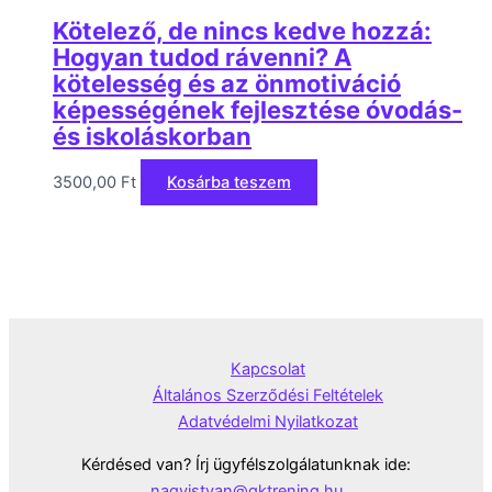
Kötelező, de nincs kedve hozzá:
Hogyan tudod rávenni? A
kötelesség és az önmotiváció
képességének fejlesztése óvodás-
és iskoláskorban
3500,00
Ft
Kosárba teszem
Kapcsolat
Általános Szerződési Feltételek
Adatvédelmi Nyilatkozat
Kérdésed van? Írj ügyfélszolgálatunknak ide:
nagyistvan@gktrening.hu