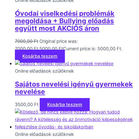
Online előadások szülőknek
Óvodai viselkedési problémák
megoldása + Bullying előadás
együtt most AKCIÓS áron
7000,00
Ft
Original price was:
7000,00 Ft.
5000,00
Ft
Current price is: 5000,00 Ft.
Kosárba teszem
Online előadások szülőknek
Sajátos nevelési igényű gyermekek
nevelése
3500,00
Ft
Kosárba teszem
Online előadások szülőknek