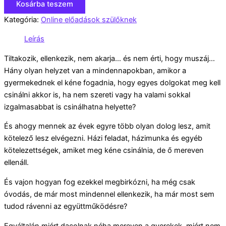
Kosárba teszem
Kategória:
Online előadások szülőknek
Leírás
Tiltakozik, ellenkezik, nem akarja… és nem érti, hogy muszáj…
Hány olyan helyzet van a mindennapokban, amikor a
gyermekednek el kéne fogadnia, hogy egyes dolgokat meg kell
csinálni akkor is, ha nem szereti vagy ha valami sokkal
izgalmasabbat is csinálhatna helyette?
És ahogy mennek az évek egyre több olyan dolog lesz, amit
kötelező lesz elvégezni. Házi feladat, házimunka és egyéb
kötelezettségek, amiket meg kéne csinálnia, de ő mereven
ellenáll.
És vajon hogyan fog ezekkel megbirkózni, ha még csak
óvodás, de már most mindennel ellenkezik, ha már most sem
tudod rávenni az együttműködésre?
Egyáltalán miért dacolnak néha mereven a gyerekek, miért nem