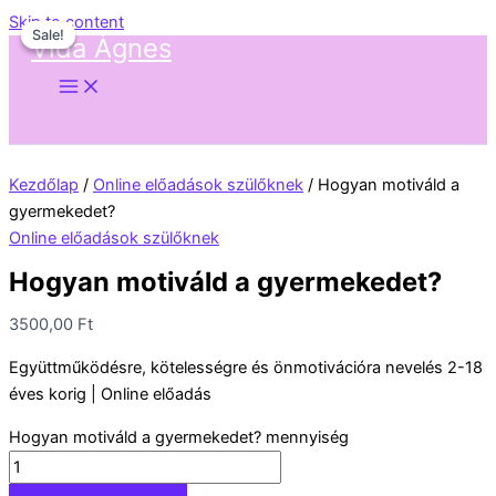
Skip to content
Sale!
Sale!
Vida Ágnes
Kezdőlap
/
Online előadások szülőknek
/ Hogyan motiváld a
gyermekedet?
Online előadások szülőknek
Hogyan motiváld a gyermekedet?
3500,00
Ft
Együttműködésre, kötelességre és önmotivációra nevelés 2-18
éves korig | Online előadás
Hogyan motiváld a gyermekedet? mennyiség