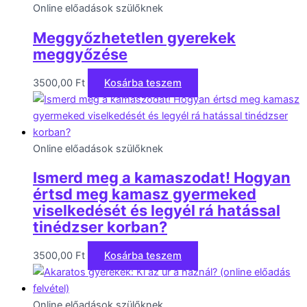
Online előadások szülőknek
Meggyőzhetetlen gyerekek
meggyőzése
3500,00
Ft
Kosárba teszem
Online előadások szülőknek
Ismerd meg a kamaszodat! Hogyan
értsd meg kamasz gyermeked
viselkedését és legyél rá hatással
tinédzser korban?
3500,00
Ft
Kosárba teszem
Online előadások szülőknek