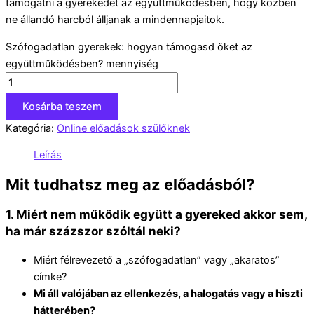
támogatni a gyerekedet az együttműködésben, hogy közben
ne állandó harcból álljanak a mindennapjaitok.
Szófogadatlan gyerekek: hogyan támogasd őket az
együttműködésben? mennyiség
Kosárba teszem
Kategória:
Online előadások szülőknek
Leírás
Mit tudhatsz meg az előadásból?
1. Miért nem működik együtt a gyereked akkor sem,
ha már százszor szóltál neki?
Miért félrevezető a „szófogadatlan” vagy „akaratos”
címke?
Mi áll valójában az ellenkezés, a halogatás vagy a hiszti
hátterében?