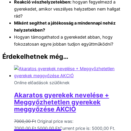
Reakció vészhelyzetekben:
hogyan fegyelmezd a
gyerekedet, amikor veszélyes helyzetben nem hallgat
rád?
Miként segíthet a játékosság a mindennapi nehéz
helyzetekben?
Hogyan támogathatod a gyerekedet abban, hogy
fokozatosan egyre jobban tudjon együttműködni?
Érdekelhetnek még…
Online előadások szülőknek
Akaratos gyerekek nevelése +
Meggyőzhetetlen gyerekek
meggyőzése AKCIÓ
7000,00
Ft
Original price was:
7000,00 Ft.
5000,00
Ft
Current price is: 5000,00 Ft.