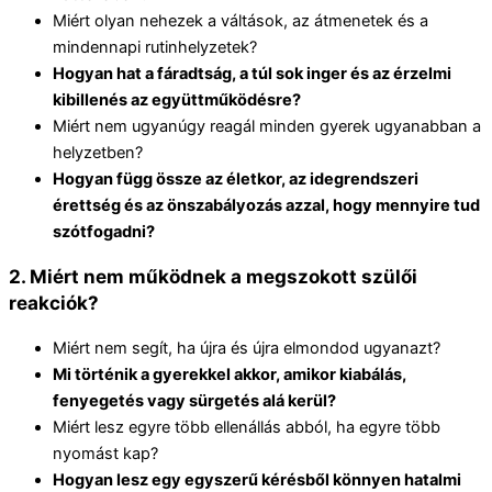
Miért olyan nehezek a váltások, az átmenetek és a
mindennapi rutinhelyzetek?
Hogyan hat a fáradtság, a túl sok inger és az érzelmi
kibillenés az együttműködésre?
Miért nem ugyanúgy reagál minden gyerek ugyanabban a
helyzetben?
Hogyan függ össze az életkor, az idegrendszeri
érettség és az önszabályozás azzal, hogy mennyire tud
szótfogadni?
2. Miért nem működnek a megszokott szülői
reakciók?
Miért nem segít, ha újra és újra elmondod ugyanazt?
Mi történik a gyerekkel akkor, amikor kiabálás,
fenyegetés vagy sürgetés alá kerül?
Miért lesz egyre több ellenállás abból, ha egyre több
nyomást kap?
Hogyan lesz egy egyszerű kérésből könnyen hatalmi