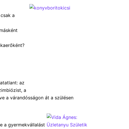
 csak a
 másként
unkaerőként?
tatlant: az
imbiózist, a
zdve a várandósságon át a szülésen
e a gyermekvállalást