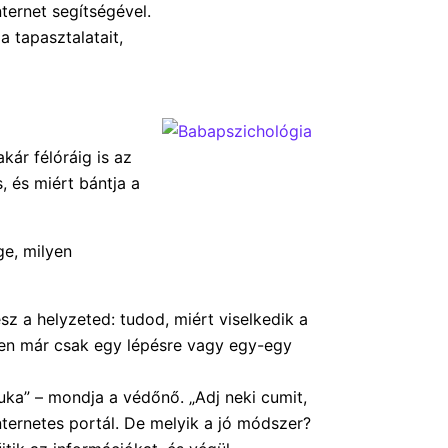
ternet segítségével.
a tapasztalatait,
kár félóráig is az
, és miért bántja a
ge, milyen
z a helyzeted: tudod, miért viselkedik a
nen már csak egy lépésre vagy egy-egy
uka” – mondja a védőnő. „Adj neki cumit,
ternetes portál. De melyik a jó módszer?