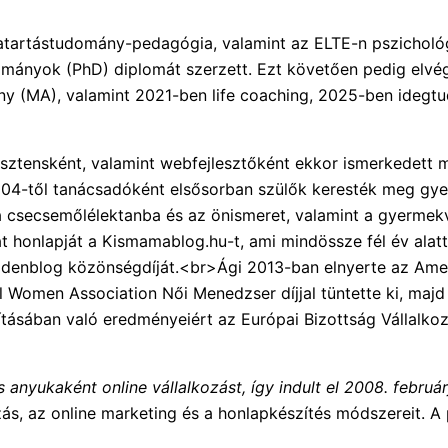
tartástudomány-pedagógia, valamint az ELTE-n pszichológi
ományok (PhD) diplomát szerzett. Ezt követően pedig elvé
y (MA), valamint 2021-ben life coaching, 2025-ben ideg
zisztensként, valamint webfejlesztőként ekkor ismerkedett
 2004-től tanácsadóként elsősorban szülők keresték meg gy
a csecsemőlélektanba és az önismeret, valamint a gyermek
 honlapját a Kismamablog.hu-t, ami mindössze fél év alatt r
ldenblog közönségdíját.<br>Ági 2013-ban elnyerte az Ame
 Women Association Női Menedzser díjjal tüntette ki, majd
tásában való eredményeiért az Európai Bizottság Vállalko
s anyukaként online vállalkozást, így indult el 2008. febr
, az online marketing és a honlapkészítés módszereit. A p