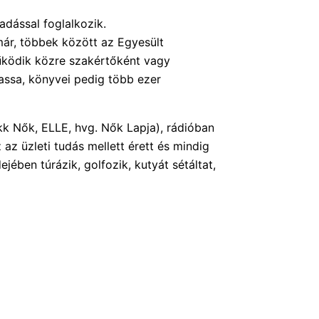
dással foglalkozik.
ár, többek között az Egyesült
űködik közre szakértőként vagy
vassa, könyvei pedig több ezer
kk Nők, ELLE, hvg. Nők Lapja), rádióban
 az üzleti tudás mellett érett és mindig
ében túrázik, golfozik, kutyát sétáltat,