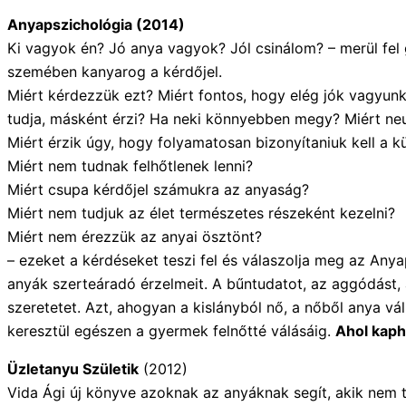
Anyapszichológia (2014)
Ki vagyok én? Jó anya vagyok? Jól csinálom? – merül fel
szemében kanyarog a kérdőjel.
Miért kérdezzük ezt? Miért fontos, hogy elég jók vagyunk
tudja, másként érzi? Ha neki könnyebben megy? Miért ne
Miért érzik úgy, hogy folyamatosan bizonyítaniuk kell a 
Miért nem tudnak felhőtlenek lenni?
Miért csupa kérdőjel számukra az anyaság?
Miért nem tudjuk az élet természetes részeként kezelni?
Miért nem érezzük az anyai ösztönt?
– ezeket a kérdéseket teszi fel és válaszolja meg az Any
anyák szerteáradó érzelmeit. A bűntudatot, az aggódást, a
szeretetet. Azt, ahogyan a kislányból nő, a nőből anya v
keresztül egészen a gyermek felnőtté válásáig.
Ahol kaph
Üzletanyu Születik
(2012)
Vida Ági új könyve azoknak az anyáknak segít, akik nem