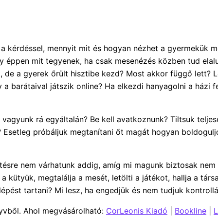
 kérdéssel, mennyit mit és hogyan nézhet a gyermekük mes
éppen mit tegyenek, ha csak mesenézés közben tud elalud
de a gyerek őrült hisztibe kezd? Most akkor függő lett? Le
a barátaival játszik online? Ha elkezdi hanyagolni a házi f
vagyunk rá egyáltalán? Be kell avatkoznunk? Tiltsuk teljes
setleg próbáljuk megtanítani őt magát hogyan boldoguljon 
tésre nem várhatunk addig, amíg mi magunk biztosak nem l
ütyük, megtalálja a mesét, letölti a játékot, hallja a társa
lépést tartani? Mi lesz, ha engedjük és nem tudjuk kontroll
nyvből. Ahol megvásárolható:
CorLeonis Kiadó
|
Bookline
|
L