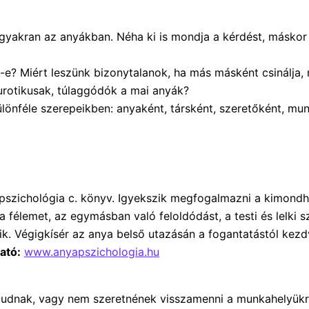
 gyakran az anyákban. Néha ki is mondja a kérdést, máskor
-e? Miért leszünk bizonytalanok, ha más másként csinálja,
urotikusak, túlaggódók a mai anyák?
különféle szerepeikben: anyaként, társként, szeretőként, m
apszichológia c. könyv. Igyekszik megfogalmazni a kimondha
 félemet, az egymásban való feloldódást, a testi és lelki sz
álik. Végigkísér az anya belső utazásán a fogantatástól ke
ató:
www.anyapszichologia.hu
 tudnak, vagy nem szeretnének visszamenni a munkahelyükr