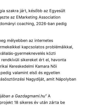
a szakra járt, később az Egyesült
gezte az EMarketing Association
tudományi coaching, 2026-ban pedig
 meg mélyebben az internetes
ermekeikkel kapcsolatos problémáikkal,
vállalás-gyermeknevelés közti
endkívüli sikereket ért el, havonta
rikai Kereskedelmi Kamara Női
 pedig valamint első és egyetlen
zásösztönzési Nagydíját, amit Nápolyban
uárjában a Gazdagmami.hu”
A
rojekt 18 sikeres év után zárta be