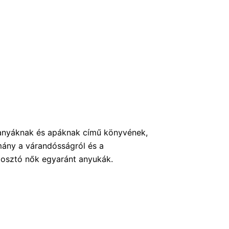
 anyáknak és apáknak című könyvének,
smány a várandósságról és a
gosztó nők egyaránt anyukák.