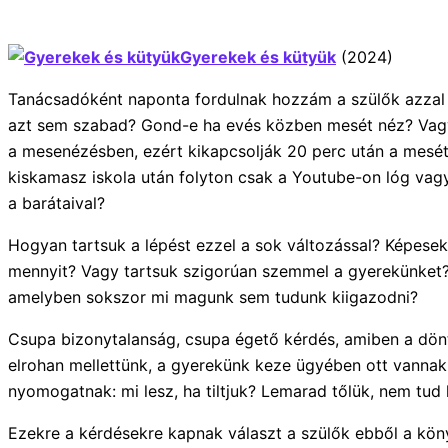
Gyerekek és kütyük
(2024)
Tanácsadóként naponta fordulnak hozzám a szülők azzal a
azt sem szabad? Gond-e ha evés közben mesét néz? Vagy 
a mesenézésben, ezért kikapcsolják 20 perc után a mesét, 
kiskamasz iskola után folyton csak a Youtube-on lóg vagy 
a barátaival?
Hogyan tartsuk a lépést ezzel a sok változással? Képesek 
mennyit? Vagy tartsuk szigorúan szemmel a gyerekünket? E
amelyben sokszor mi magunk sem tudunk kiigazodni?
Csupa bizonytalanság, csupa égető kérdés, amiben a dön
elrohan mellettünk, a gyerekünk keze ügyében ott vannak a k
nyomogatnak: mi lesz, ha tiltjuk? Lemarad tőlük, nem tud 
Ezekre a kérdésekre kapnak választ a szülők ebből a kö