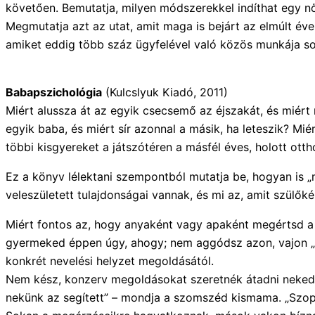
követően. Bemutatja, milyen módszerekkel indíthat egy nő 
Megmutatja azt az utat, amit maga is bejárt az elmúlt éve
amiket eddig több száz ügyfelével való közös munkája so
Babapszichológia
(Kulcslyuk Kiadó, 2011)
Miért alussza át az egyik csecsemő az éjszakát, és miért r
egyik baba, és miért sír azonnal a másik, ha leteszik? Mi
többi kisgyereket a játszótéren a másfél éves, holott otth
Ez a könyv lélektani szempontból mutatja be, hogyan is „
veleszületett tulajdonságai vannak, és mi az, amit szülőké
Miért fontos az, hogy anyaként vagy apaként megértsd a 
gyermeked éppen úgy, ahogy; nem aggódsz azon, vajon „no
konkrét nevelési helyzet megoldásától.
Nem kész, konzerv megoldásokat szeretnék átadni neked, m
nekünk az segített” – mondja a szomszéd kismama. „Szopta