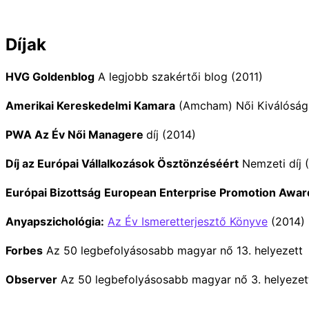
Díjak
HVG Goldenblog
A legjobb szakértői blog (2011)
Amerikai Kereskedelmi Kamara
(Amcham) Női Kiválósági
PWA Az Év Női Managere
díj (2014)
Díj az Európai Vállalkozások Ösztönzéséért
Nemzeti díj 
Európai Bizottság
European Enterprise Promotion Awar
Anyapszichológia:
Az Év Ismeretterjesztő Könyve
(2014)
Forbes
Az 50 legbefolyásosabb magyar nő 13. helyezett
Observer
Az 50 legbefolyásosabb magyar nő 3. helyezet