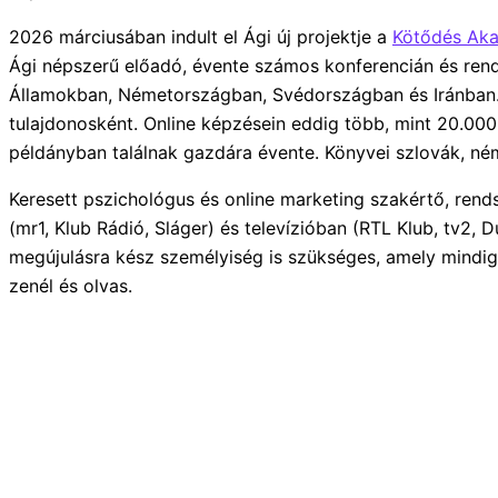
2026 márciusában indult el Ági új projektje a
Kötődés Aka
Ági népszerű előadó, évente számos konferencián és rend
Államokban, Németországban, Svédországban és Iránban.
tulajdonosként. Online képzésein eddig több, mint 20.000
példányban találnak gazdára évente. Könyvei szlovák, ném
Keresett pszichológus és online marketing szakértő, ren
(mr1, Klub Rádió, Sláger) és televízióban (RTL Klub, tv2, D
megújulásra kész személyiség is szükséges, amely mindig 
zenél és olvas.