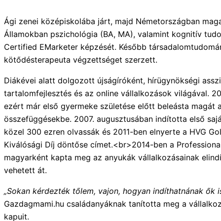
Ági zenei középiskolába járt, majd Németországban maga
Államokban pszichológia (BA, MA), valamint kognitív tud
Certified EMarketer képzését. Később társadalomtudomán
kötődésterapeuta végzettséget szerzett.
Diákévei alatt dolgozott újságíróként, hírügynökségi ass
tartalomfejlesztés és az online vállalkozások világával.
ezért már első gyermeke születése előtt beleásta magát 
összefüggésekbe. 2007. augusztusában indította első saját
közel 300 ezren olvassák és 2011-ben elnyerte a HVG Go
Kiválósági Díj döntőse címet.<br>2014-ben a Professional
magyarként kapta meg az anyukák vállalkozásainak elindí
vehetett át.
„Sokan kérdezték tőlem, vajon, hogyan indíthatnának ők i
Gazdagmami.hu családanyáknak tanította meg a vállalkozás
kapuit.