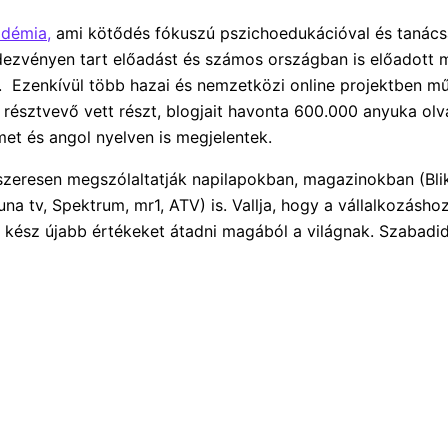
démia,
ami kötődés fókuszú pszichoedukációval és tanácsa
ezvényen tart előadást és számos országban is előadott m
 Ezenkívül több hazai és nemzetközi online projektben m
 résztvevő vett részt, blogjait havonta 600.000 anyuka ol
et és angol nyelven is megjelentek.
dszeresen megszólaltatják napilapokban, magazinokban (Bli
una tv, Spektrum, mr1, ATV) is. Vallja, hogy a vállalkozáshoz
kész újabb értékeket átadni magából a világnak. Szabadidej