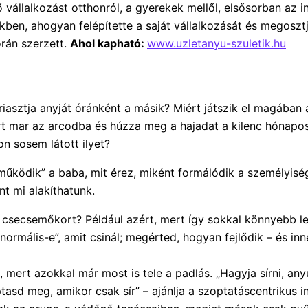
vállalkozást otthonról, a gyerekek mellől, elsősorban az in
kben, ahogyan felépítette a saját vállalkozását és megosztj
rán szerzett.
Ahol kapható:
www.uzletanyu-szuletik.hu
iasztja anyját óránként a másik? Miért játszik el magában a
ért mar az arcodba és húzza meg a hajadat a kilenc hónapos
on sosem látott ilyet?
működik” a baba, mit érez, miként formálódik a személyisé
nt mi alakíthatunk.
csecsemőkort? Például azért, mert így sokkal könnyebb les
rmális-e”, amit csinál; megérted, hogyan fejlődik – és in
ert azokkal már most is tele a padlás. „Hagyja sírni, any
sd meg, amikor csak sír” – ajánlja a szoptatáscentrikus in