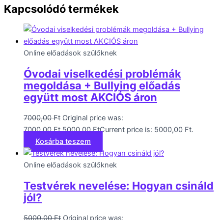
Kapcsolódó termékek
Online előadások szülőknek
Óvodai viselkedési problémák
megoldása + Bullying előadás
együtt most AKCIÓS áron
7000,00
Ft
Original price was:
7000,00 Ft.
5000,00
Ft
Current price is: 5000,00 Ft.
Kosárba teszem
Online előadások szülőknek
Testvérek nevelése: Hogyan csináld
jól?
5000,00
Ft
Original price was: