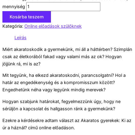
mennyiség
Kosárba teszem
Kategória:
Online előadások szülőknek
Leírás
Miért akaratoskodik a gyermekünk, mi áll a háttérben? Szimplán
csak az életkorából fakad vagy valami más az ok? Hogyan
jöjjünk rá, mi is az?
Mit tegyünk, ha elkezd akaratoskodni, parancsolgatni? Hol a
határ az engedékenység és a kompromisszum között?
Engedhetünk néha vagy legyünk mindig merevek?
Hogyan szabjunk határokat, fegyelmezzünk úgy, hogy ne
sérüljön a kapcsolat és hallgasson ránk a gyermekünk?
Ezekre a kérdésekre adtam választ az Akaratos gyerekek: Ki az
úr a háznál? című online előadáson.