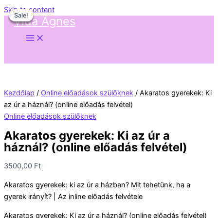
Skip to content
Sale!
Sale!
Sale!
Sale!
Vida Ágnes
Kezdőlap
/
Online előadások szülőknek
/ Akaratos gyerekek: Ki
az úr a háznál? (online előadás felvétel)
Online előadások szülőknek
Akaratos gyerekek: Ki az úr a
háznál? (online előadás felvétel)
3500,00
Ft
Akaratos gyerekek: ki az úr a házban? Mit tehetünk, ha a
gyerek irányít? | Az inline előadás felvétele
Akaratos gyerekek: Ki az úr a háznál? (online előadás felvétel)